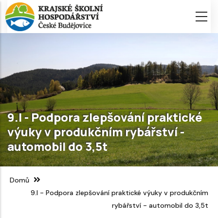
Přejít
k
hlavnímu
obsahu
9.I - Podpora zlepšování praktické
výuky v produkčním rybářství -
automobil do 3,5t
Domů
9.I - Podpora zlepšování praktické výuky v produkčním
rybářství - automobil do 3,5t