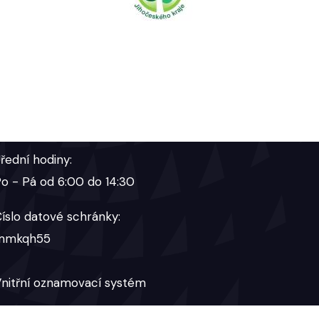
řední hodiny:
o - Pá od 6:00 do 14:30
íslo datové schránky:
mmkqh55
nitřní oznamovací systém