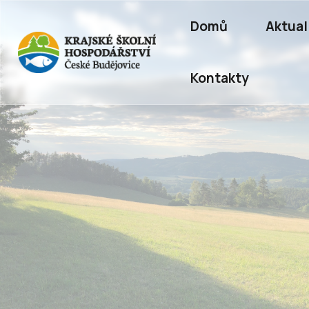
Hlavní
Přejít
navigace
Domů
Aktual
k
hlavnímu
obsahu
Kontakty