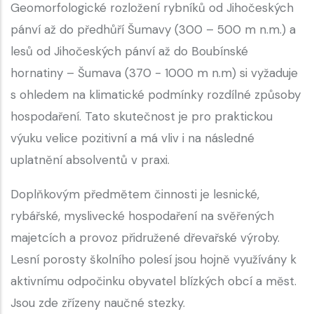
Geomorfologické rozložení rybníků od Jihočeských
pánví až do předhůří Šumavy (300 – 500 m n.m.) a
lesů od Jihočeských pánví až do Boubínské
hornatiny – Šumava (370 - 1000 m n.m) si vyžaduje
s ohledem na klimatické podmínky rozdílné způsoby
hospodaření. Tato skutečnost je pro praktickou
výuku velice pozitivní a má vliv i na následné
uplatnění absolventů v praxi.
Doplňkovým předmětem činnosti je lesnické,
rybářské, myslivecké hospodaření na svěřených
majetcích a provoz přidružené dřevařské výroby.
Lesní porosty školního polesí jsou hojně využívány k
aktivnímu odpočinku obyvatel blízkých obcí a měst.
Jsou zde zřízeny naučné stezky.