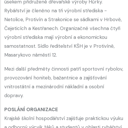
úsekem přidružené dřevařské výroby Hůrky.
Rybářství je členěno na tři výrobní střediska -
Netolice, Protivín a Strakonice se sádkami v Hrbově,
Čejeticích a Kestřanech. Organizačně všechna čtyři
výrobní střediska mají výrobní a ekonomickou
samostatnost. Sídlo ředitelství KŠH je v Protivíně,
Masarykovo náměstí 12.
Mezi další předměty činnosti patří sportovní rybolov,
provozování honiteb, bažantnice a zajišťování
vnitrostátní a mezinárodní nákladní a osobní
dopravy.
POSLÁNÍ ORGANIZACE
Krajské školní hospodářství zajišťuje praktickou výuku
a odborný výcvik žáků a studentů v oblasti rybářství