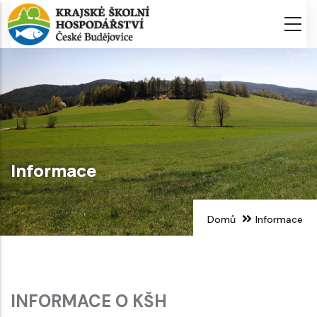
Přejít
k
hlavnímu
obsahu
Informace
Domů
Informace
INFORMACE O KŠH